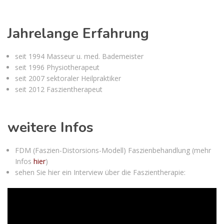
Jahrelange Erfahrung
seit 1994 Masseur u. med. Bademeister
seit 1996 Physiotherapeut
seit 2007 sektoraler Heilpraktiker
seit 2012 Faszientherapeut
weitere Infos
FDM (Faszien-Distorsions-Modell) Faszienbehandlung (mehr
Infos
hier
)
sehen Sie hier ein Interview über die Faszientherapie: